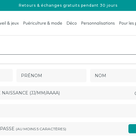
Retours & échanges gratuits pendant 30 jours
Livraison offerte dès 59€ d'achat
veil & jeux
Puériculture & mode
Déco
Personnalisations
Pour les
Click & Collect disponible dans toutes nos boutiques
Cadeaux Last Minute : Offrez une carte cadeau
Aux alentours de 25€
Jeux d'éveil & 1er â
Printemps-Été
Naissa
Aux alentours de 50€
Peluches & Doudou
Automne-Hiver
Anniver
Aux alentours de 100€ et plus
Livres de 0 à 6 ans
À la crèche & à l'
Vacance
Rentrée
Fête de
PRÉNOM
NOM
Fête de
Noël
 NAISSANCE (JJ/MM/AAAA)
 PASSE
(AU MOINS 5 CARACTÈRES)