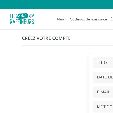
New !
Cadeaux de naissance
É
Les 0 à 1 ans
CRÉEZ VOTRE COMPTE
Les 1 à 3 ans
Les 3 à 6 ans
Toute la famille
DATE DE
E-MAIL
MOT DE