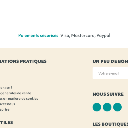
Paiements sécurisés
Visa, Mastercard, Paypal
MATIONS PRATIQUES
UN PEU DE BO
e
s nous ?
 générales de vente
NOUS SUIVRE
s en matière de cookies
 avec nous
Facebook
Twitter
Ins
eprise
UTILES
LES BOUTIQUE