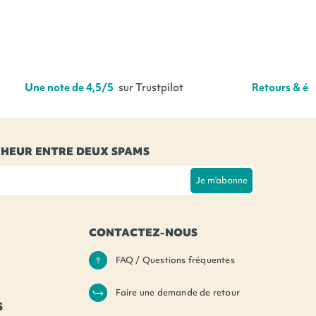
Une note de 4,5/5
sur Trustpilot
Retours & éch
NHEUR ENTRE DEUX SPAMS
Je m'abonne
CONTACTEZ-NOUS
tagram
FAQ / Questions fréquentes
Faire une demande de retour
S