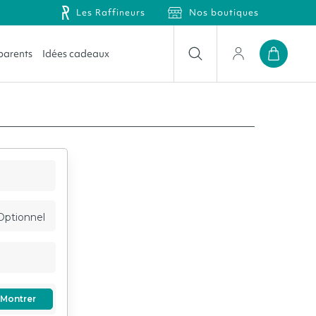
Les Raffineurs
Nos boutiques
 parents
Idées cadeaux
ge
nce
Déco murale & affiches
Loisirs créatifs & musique
Affaire de famille
Le repas & le goûter
s
saire
Veilleuses & lampes
Jeux éducatifs
Liewood
Le bain & soin
école
s d'été
Mobiles et déco en tout genre
Jeux d'adresse & construction
Trixie
La nuit & la sieste
 des classes
Jouets de bain
Le pratico-pratique
s mères
Jeux d'imitation & circuits
s pères
Jeux d'extérieur, à roue & à bascule
Optionnel
Montrer